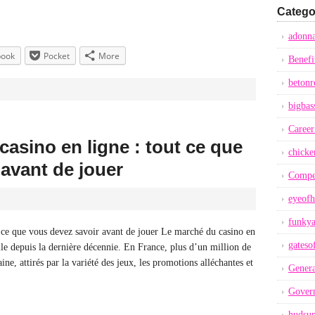
Catego
adonna
book
Pocket
More
Benefi
betonr
bigbas
Career
asino en ligne : tout ce que
chicke
avant de jouer
Compe
eyeofh
funkya
 ce que vous devez savoir avant de jouer Le marché du casino en
gateso
lle depuis la dernière décennie. En France, plus d’un million de
ne, attirés par la variété des jeux, les promotions alléchantes et
Genera
Gover
hudsu