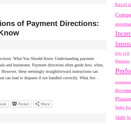
Excel t
Compe
ions of Payment Directions:
governa
 Know
Incen
Intern
LTIP
KPIs
rections: What You Should Know Understanding payment
Pensions
duals and businesses. Payment directions often guide how, when,
Perf
However, these seemingly straightforward instructions can
at can lead to disputes if not handled correctly. What Are…
promotions
Recruit
Planni
book
Pocket
More
Sales In
Skills
So