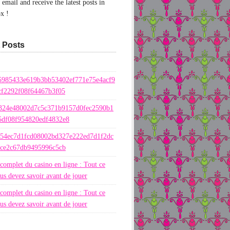
email and receive the latest posts in
x !
 Posts
5985433e619b3bb53402ef771e75e4acf9
cf2292f08f64467b3f05
324e48002d7c5c371b9157d0fec2590b1
5df08f954820edf4832e8
654ec7d1fcd08002bd327e222ed7d1f2dc
ece2c67db9495996c5cb
complet du casino en ligne : Tout ce
us devez savoir avant de jouer
complet du casino en ligne : Tout ce
us devez savoir avant de jouer