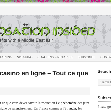
RAINING
SPEAKING
COACHING – RETAINER
SUBSCRIBE
CONTA
casino en ligne – Tout ce que
Search 
Subscri
t ce que vous devez savoir Introduction Le phénomène des jeux
Please go
signe de ralentissement. En France comme à l’étranger, les