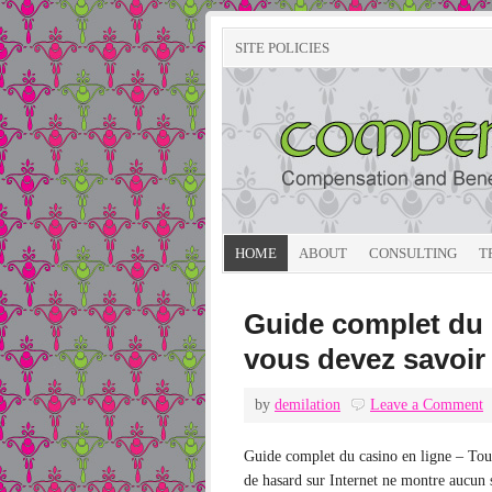
SITE POLICIES
HOME
ABOUT
CONSULTING
T
Guide complet du 
vous devez savoir
by
demilation
Leave a Comment
Guide complet du casino en ligne – Tou
de hasard sur Internet ne montre aucun 