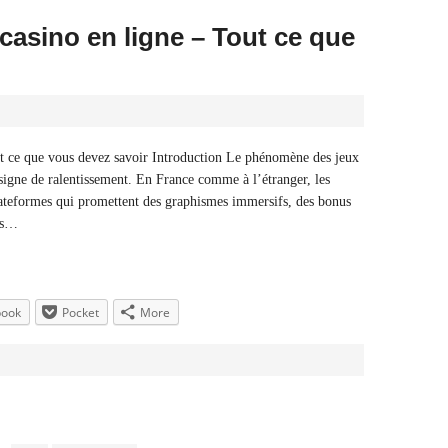
casino en ligne – Tout ce que
t ce que vous devez savoir Introduction Le phénomène des jeux
signe de ralentissement. En France comme à l’étranger, les
lateformes qui promettent des graphismes immersifs, des bonus
uis…
book
Pocket
More