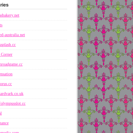
ries
sbakery.net
ts
ed-australia.net
ssplash.cc
 Corner
nroadgame.cc
nsation
orus.cc
ardvark.co.uk
folympusslot.cc
l
nance
nmedia.com