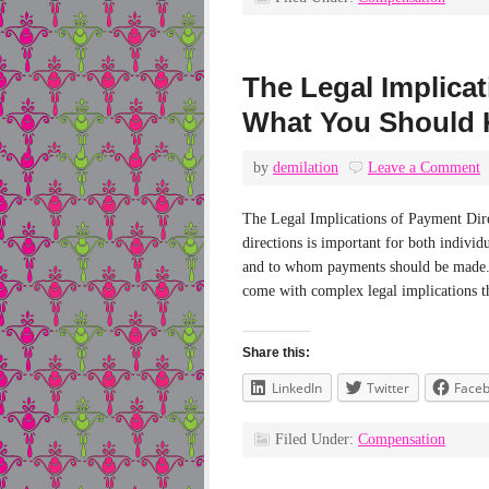
The Legal Implicat
What You Should
by
demilation
Leave a Comment
The Legal Implications of Payment Di
directions is important for both indivi
and to whom payments should be made. 
come with complex legal implications th
Share this:
LinkedIn
Twitter
Face
Filed Under:
Compensation